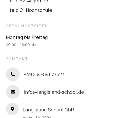
telc B2-Allgemein
telc C1 Hochschule
ÖFFNUNGSZEITEN
Montag bis Freitag
09:00 – 16:00 Uhr
KONTAKT
+49 234-54677627

info@langisland-school.de

LangIsland School GbR

Herner Str. 299A