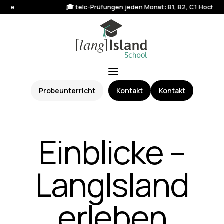
🎓 telc-Prüfungen jeden Monat: B1, B2, C1 Hochschule
Probeunterricht
Kontakt
Kontakt
Einblicke –
LangIsland
erleben