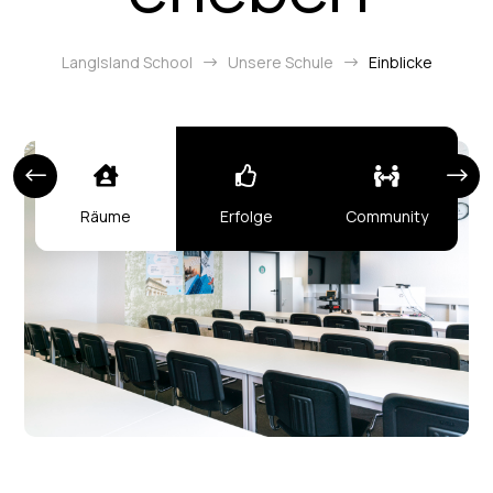
LangIsland School
Unsere Schule
Einblicke
$
$



Räume
Erfolge
Community