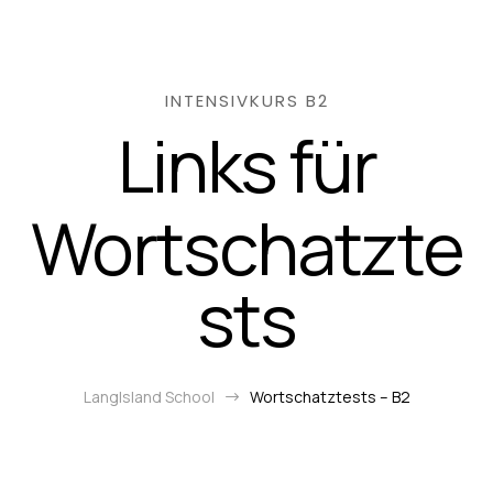
INTENSIVKURS B2
Links für
Wortschatzte
sts
LangIsland School
Wortschatztests – B2
$